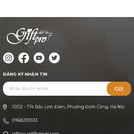
ĐĂNG KÝ NHẬN TIN
GỬI
10D2 - TT4 Bắc Linh Đàm, Phường Định Công, Hà Nội
0968293333
giftpro.gd@gmail.com