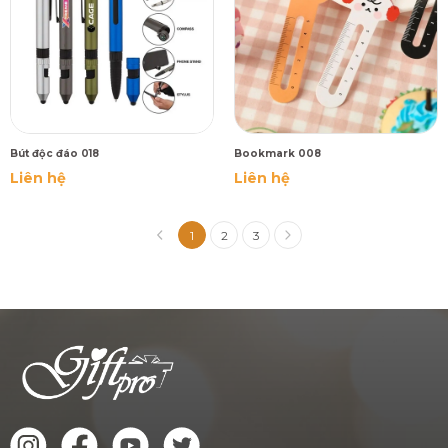
Bút độc đáo 018
Bookmark 008
Liên hệ
Liên hệ
1
2
3