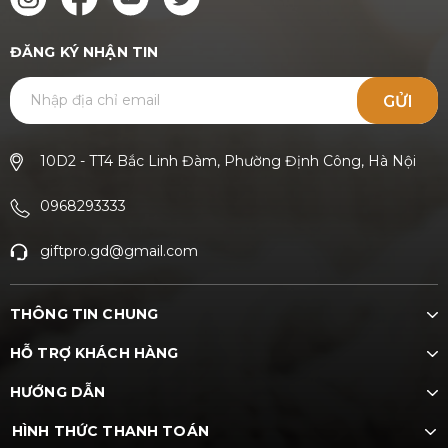
ĐĂNG KÝ NHẬN TIN
GỬI
10D2 - TT4 Bắc Linh Đàm, Phường Định Công, Hà Nội
0968293333
giftpro.gd@gmail.com
THÔNG TIN CHUNG
HỖ TRỢ KHÁCH HÀNG
HƯỚNG DẪN
HÌNH THỨC THANH TOÁN