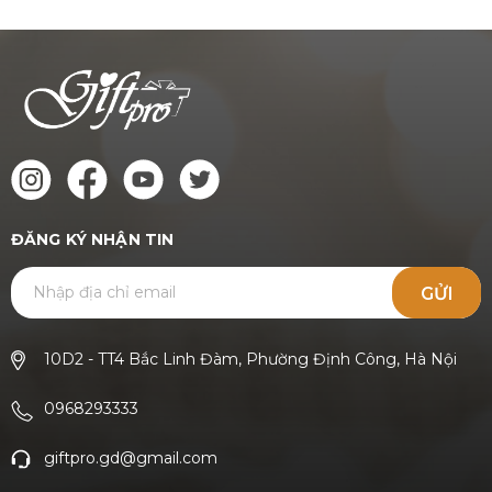
ĐĂNG KÝ NHẬN TIN
GỬI
10D2 - TT4 Bắc Linh Đàm, Phường Định Công, Hà Nội
0968293333
giftpro.gd@gmail.com