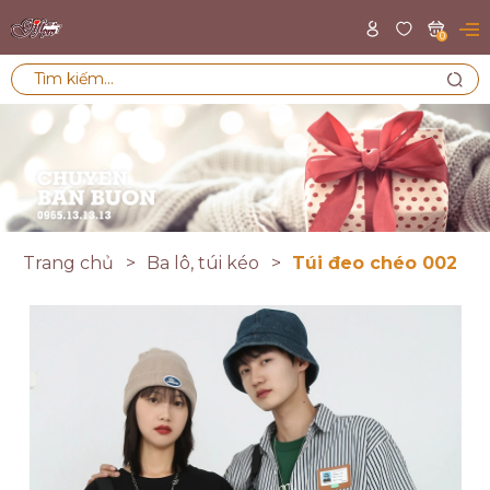
0
Trang chủ
Ba lô, túi kéo
Túi đeo chéo 002