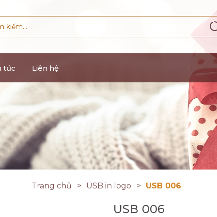
n tức
Liên hệ
Trang chủ
USB in logo
USB 006
USB 006