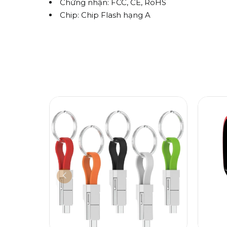
Chứng nhận: FCC, CE, RoHS
Chip: Chip Flash hạng A