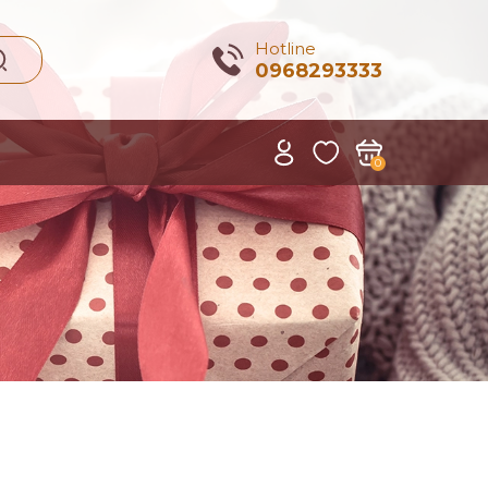
Hotline
0968293333
0