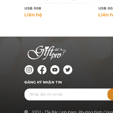
USB 008
USB 00
Liên hệ
Liên 
ĐĂNG KÝ NHẬN TIN
10D2 - TT4 Bắc Linh Đàm, Phường Định Công