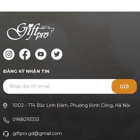
ĐĂNG KÝ NHẬN TIN
GỬI
10D2 - TT4 Bắc Linh Đàm, Phường Định Công, Hà Nội
0968293333
giftpro.gd@gmail.com